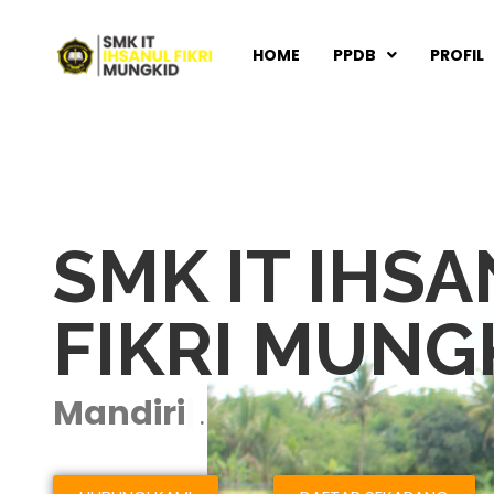
HOME
PPDB
PROFIL
SMK IT IHS
FIKRI MUNG
Qur'ani
.