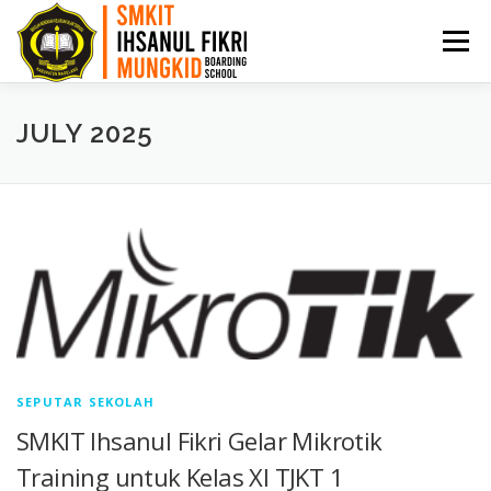
Menu
HOME
PPDB
PROFIL
ARTIKEL
JULY 2025
PRESTASI
AKADEMI
BKK
KONTAK
SEPUTAR SEKOLAH
SMKIT Ihsanul Fikri Gelar Mikrotik
Training untuk Kelas XI TJKT 1