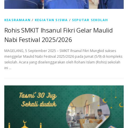
KEASRAMAAN
/
KEGIATAN SISWA
/
SEPUTAR SEKOLAH
Rohis SMKIT Ihsanul Fikri Gelar Maulid
Nabi Festival 2025/2026
MAGELANG, 5 September 2025 – SMKIT Ihsanul Fikri Mungkid sukses
menggelar Maulid Nabi Festival 2025/2026 pada Jumat (5/9) di kompleks
sekolah. Acara yang diselenggarakan oleh Rohani Islam (Rohis) sekolah
ini …