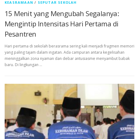
KEASRAMAAN
/
SEPUTAR SEKOLAH
15 Menit yang Mengubah Segalanya:
Mengintip Intensitas Hari Pertama di
Pesantren
Hari pertama di sekolah berasrama sering kali menjadi fragmen memori
yang paling tajam dalam ingatan. Ada campuran antara kegelisahan
meninggalkan zona nyaman dan debar antusiasme menyambut babak
baru. Di lingkungan …