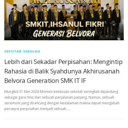
SEPUTAR SEKOLAH
Lebih dari Sekadar Perpisahan: Mengintip
Rahasia di Balik Syahdunya Akhirusanah
Belvora Generation SMK IT IF
Mungkid 31 Mei 2026 Momen kelulusan sekolah seringkali dipandang
sebagai garis finis dari sebuah perjalanan panjang. Namun, sebuah
seremoni yang dirancang dengan kedalaman makna dapat mengubah
persepsi perpisahan menjadi sebuah …