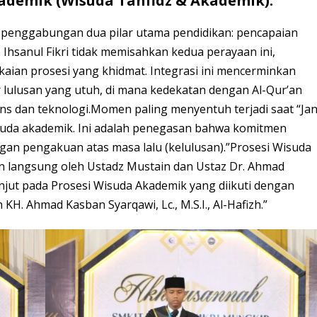
kademik (Wisuda Tahfidz & Akademik).
da penggabungan dua pilar utama pendidikan: pencapaian
T Ihsanul Fikri tidak memisahkan kedua perayaan ini,
ian prosesi yang khidmat. Integrasi ini mencerminkan
 lulusan yang utuh, di mana kedekatan dengan Al-Qur’an
s dan teknologi.Momen paling menyentuh terjadi saat “Jan
wisuda akademik. Ini adalah penegasan bahwa komitmen
engan pengakuan atas masa lalu (kelulusan).”Prosesi Wisuda
 langsung oleh Ustadz Mustain dan Ustaz Dr. Ahmad
lanjut pada Prosesi Wisuda Akademik yang diikuti dengan
H. Ahmad Kasban Syarqawi, Lc., M.S.I., Al-Hafizh.”