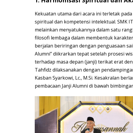
1. Harmonisasi Spiritual dan A
Kekuatan utama dari acara ini terletak pa
spiritual dan kompetensi intelektual. SMK I
melainkan menyatukannya dalam satu rangka
filosofi lembaga dalam membentuk karakter
berjalan beriringan dengan penguasaan sain
Alumni” diikrarkan tepat setelah prosesi 
terhadap masa depan (janji) terikat erat d
Tahfidz dilaksanakan dengan pendampingan
Kasban Syarkowi, Lc., M.Si. Kesakralan ber
pembacaan Janji Alumni di bawah bimbingan K