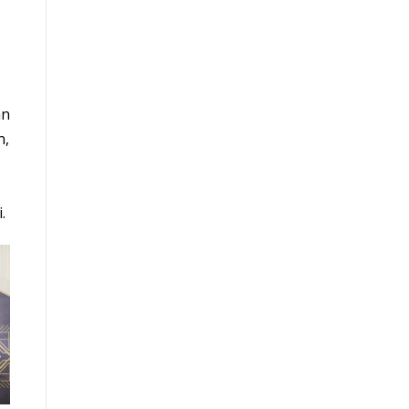
an
n,
.