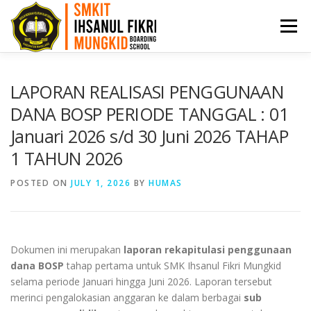
Menu
HOME
PPDB
PROFIL
ARTIKEL
LAPORAN REALISASI PENGGUNAAN
DANA BOSP PERIODE TANGGAL : 01
Januari 2026 s/d 30 Juni 2026 TAHAP
PRESTASI
AKADEMI
BKK
KONTAK
1 TAHUN 2026
POSTED ON
JULY 1, 2026
BY
HUMAS
Dokumen ini merupakan
laporan rekapitulasi penggunaan
dana BOSP
tahap pertama untuk SMK Ihsanul Fikri Mungkid
selama periode Januari hingga Juni 2026. Laporan tersebut
merinci pengalokasian anggaran ke dalam berbagai
sub