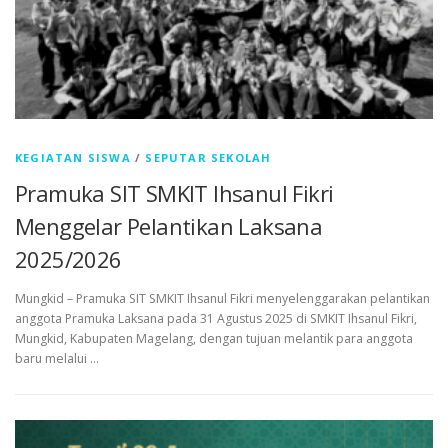
KEGIATAN SISWA
/
SEPUTAR SEKOLAH
Pramuka SIT SMKIT Ihsanul Fikri
Menggelar Pelantikan Laksana
2025/2026
Mungkid – Pramuka SIT SMKIT Ihsanul Fikri menyelenggarakan pelantikan
anggota Pramuka Laksana pada 31 Agustus 2025 di SMKIT Ihsanul Fikri,
Mungkid, Kabupaten Magelang, dengan tujuan melantik para anggota
baru melalui …