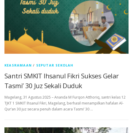
KEASRAMAAN
/
SEPUTAR SEKOLAH
Santri SMKIT Ihsanul Fikri Sukses Gelar
Tasmi’ 30 Juz Sekali Duduk
Magelang, 31 Agustus 2025 – Ananda M Furqon Atthoriq, santri kelas 12
TJKT 1 SMKIT Ihsanul Fikri, Magelang, berhasil menampilkan hafalan Al-
Qur’an 30 juz secara penuh dalam acara Tasmi’ 30 …