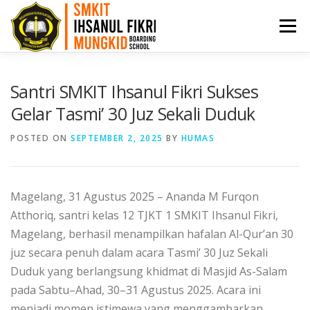
Menu
HOME
PPDB
PROFIL
ARTIKEL
Santri SMKIT Ihsanul Fikri Sukses
Gelar Tasmi’ 30 Juz Sekali Duduk
PRESTASI
AKADEMI
BKK
KONTAK
POSTED ON
SEPTEMBER 2, 2025
BY
HUMAS
Magelang, 31 Agustus 2025 – Ananda M Furqon
Atthoriq, santri kelas 12 TJKT 1 SMKIT Ihsanul Fikri,
Magelang, berhasil menampilkan hafalan Al-Qur’an 30
juz secara penuh dalam acara Tasmi’ 30 Juz Sekali
Duduk yang berlangsung khidmat di Masjid As-Salam
pada Sabtu–Ahad, 30–31 Agustus 2025. Acara ini
menjadi momen istimewa yang menggambarkan