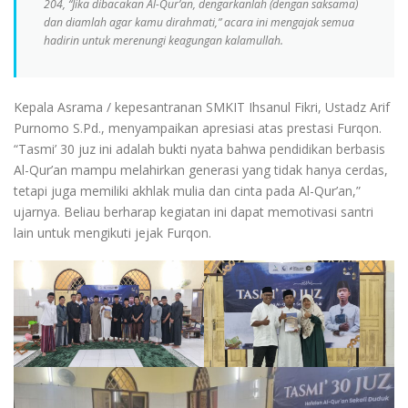
204, “Jika dibacakan Al-Qur’an, dengarkanlah (dengan saksama)
dan diamlah agar kamu dirahmati,” acara ini mengajak semua
hadirin untuk merenungi keagungan kalamullah.
Kepala Asrama / kepesantranan SMKIT Ihsanul Fikri, Ustadz Arif
Purnomo S.Pd., menyampaikan apresiasi atas prestasi Furqon.
“Tasmi’ 30 juz ini adalah bukti nyata bahwa pendidikan berbasis
Al-Qur’an mampu melahirkan generasi yang tidak hanya cerdas,
tetapi juga memiliki akhlak mulia dan cinta pada Al-Qur’an,”
ujarnya. Beliau berharap kegiatan ini dapat memotivasi santri
lain untuk mengikuti jejak Furqon.