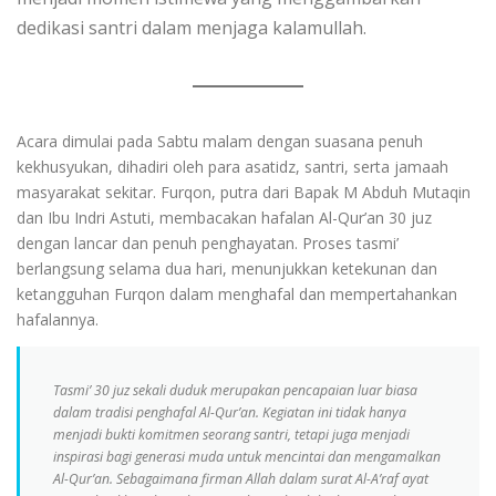
dedikasi santri dalam menjaga kalamullah.
Acara dimulai pada Sabtu malam dengan suasana penuh
kekhusyukan, dihadiri oleh para asatidz, santri, serta jamaah
masyarakat sekitar. Furqon, putra dari Bapak M Abduh Mutaqin
dan Ibu Indri Astuti, membacakan hafalan Al-Qur’an 30 juz
dengan lancar dan penuh penghayatan. Proses tasmi’
berlangsung selama dua hari, menunjukkan ketekunan dan
ketangguhan Furqon dalam menghafal dan mempertahankan
hafalannya.
Tasmi’ 30 juz sekali duduk merupakan pencapaian luar biasa
dalam tradisi penghafal Al-Qur’an. Kegiatan ini tidak hanya
menjadi bukti komitmen seorang santri, tetapi juga menjadi
inspirasi bagi generasi muda untuk mencintai dan mengamalkan
Al-Qur’an. Sebagaimana firman Allah dalam surat Al-A’raf ayat