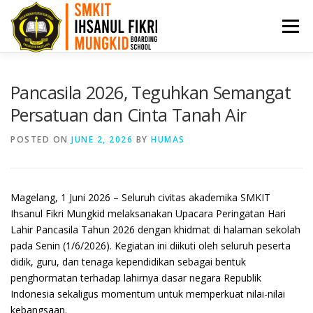
Menu
HOME
PPDB
PROFIL
ARTIKEL
Pancasila 2026, Teguhkan Semangat
Persatuan dan Cinta Tanah Air
PRESTASI
AKADEMI
BKK
KONTAK
POSTED ON
JUNE 2, 2026
BY
HUMAS
Magelang, 1 Juni 2026 – Seluruh civitas akademika SMKIT
Ihsanul Fikri Mungkid melaksanakan Upacara Peringatan Hari
Lahir Pancasila Tahun 2026 dengan khidmat di halaman sekolah
pada Senin (1/6/2026). Kegiatan ini diikuti oleh seluruh peserta
didik, guru, dan tenaga kependidikan sebagai bentuk
penghormatan terhadap lahirnya dasar negara Republik
Indonesia sekaligus momentum untuk memperkuat nilai-nilai
kebangsaan.