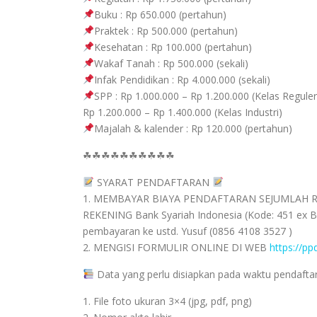
Buku : Rp 650.000 (pertahun)
Praktek : Rp 500.000 (pertahun)
Kesehatan : Rp 100.000 (pertahun)
Wakaf Tanah : Rp 500.000 (sekali)
Infak Pendidikan : Rp 4.000.000 (sekali)
SPP : Rp 1.000.000 – Rp 1.200.000 (Kelas Reguler
Rp 1.200.000 – Rp 1.400.000 (Kelas Industri)
Majalah & kalender : Rp 120.000 (pertahun)
☘☘☘☘☘☘☘☘☘☘
SYARAT PENDAFTARAN
1. MEMBAYAR BIAYA PENDAFTARAN SEJUMLAH Rp. 20
REKENING Bank Syariah Indonesia (Kode: 451 ex BS
pembayaran ke ustd. Yusuf (0856 4108 3527 )
2. MENGISI FORMULIR ONLINE DI WEB
https://pp
Data yang perlu disiapkan pada waktu pendaftara
1. File foto ukuran 3×4 (jpg, pdf, png)