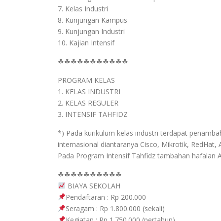
7. Kelas Industri
8. Kunjungan Kampus
9. Kunjungan Industri
10. Kajian Intensif
☘☘☘☘☘☘☘☘☘☘☘
PROGRAM KELAS
1. KELAS INDUSTRI
2. KELAS REGULER
3. INTENSIF TAHFIDZ
*) Pada kurikulum kelas industri terdapat penambaha
internasional diantaranya Cisco, Mikrotik, RedHat, 
Pada Program Intensif Tahfidz tambahan hafalan Al 
☘☘☘☘☘☘☘☘☘☘
BIAYA SEKOLAH
Pendaftaran : Rp 200.000
Seragam : Rp 1.800.000 (sekali)
Kegiatan : Rp 1.750.000 (pertahun)