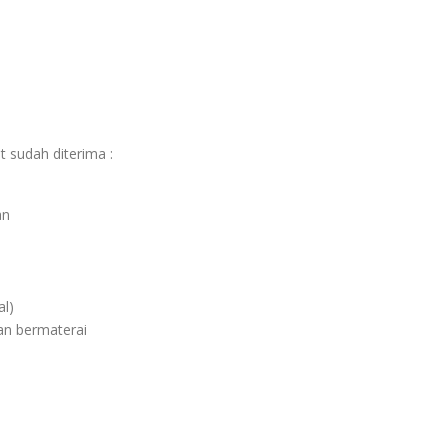
 sudah diterima :
an
al)
aan bermaterai