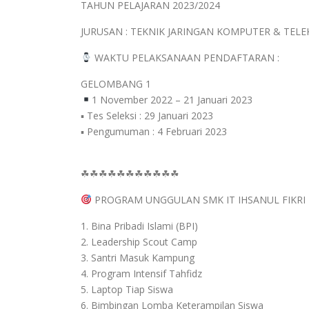
TAHUN PELAJARAN 2023/2024
JURUSAN : TEKNIK JARINGAN KOMPUTER & TEL
WAKTU PELAKSANAAN PENDAFTARAN :
GELOMBANG 1
1 November 2022 – 21 Januari 2023
▪ Tes Seleksi : 29 Januari 2023
▪ Pengumuman : 4 Februari 2023
☘☘☘☘☘☘☘☘☘☘☘
PROGRAM UNGGULAN SMK IT IHSANUL FIKRI
1. Bina Pribadi Islami (BPI)
2. Leadership Scout Camp
3. Santri Masuk Kampung
4. Program Intensif Tahfidz
5. Laptop Tiap Siswa
6. Bimbingan Lomba Keterampilan Siswa