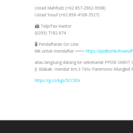
Ustad Mahfudz (+62 857-2962-9508)
Ustad Yusuf (+62 856-4108-3527)
Telp/Fax Kantor
(0293) 7182 874
🖥 Pendaftaran On Line:
klik untuk mendaftar ===>
https://ppdbsmk.ihsanulfik
atau langsung datang ke sekretariat PPDB SMKIT 
Jl. Blabak- mendut Km.3 Tirto Paremono Mungkid
https://g.co/kgs/5CCBSr