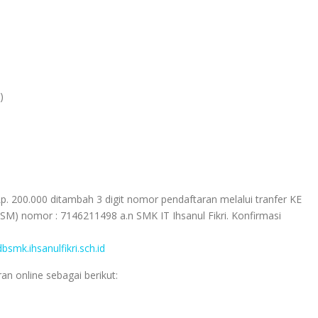
)
0.000 ditambah 3 digit nomor pendaftaran melalui tranfer KE
M) nomor : 7146211498 a.n SMK IT Ihsanul Fikri. Konfirmasi
dbsmk.ihsanulfikri.sch.id
n online sebagai berikut: