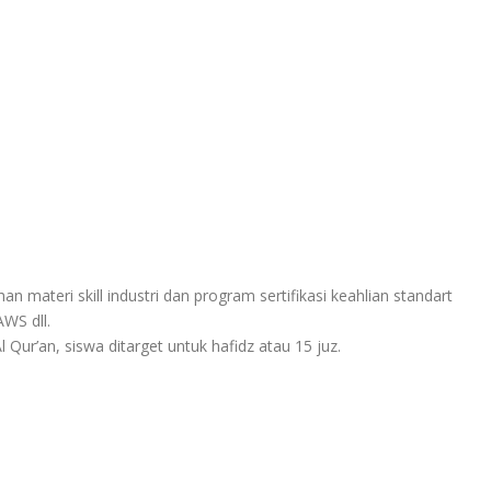
n materi skill industri dan program sertifikasi keahlian standart
AWS dll.
Qur’an, siswa ditarget untuk hafidz atau 15 juz.