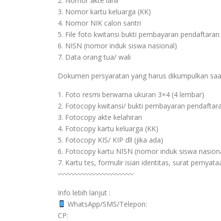
2. Nomor akte lahir
3. Nomor kartu keluarga (KK)
4. Nomor NIK calon santri
5. File foto kwitansi bukti pembayaran pendaftaran
6. NISN (nomor induk siswa nasional)
7. Data orang tua/ wali
Dokumen persyaratan yang harus dikumpulkan saat
1. Foto resmi berwarna ukuran 3×4 (4 lembar)
2. Fotocopy kwitansi/ bukti pembayaran pendaftar
3. Fotocopy akte kelahiran
4. Fotocopy kartu keluarga (KK)
5. Fotocopy KIS/ KIP dll (jika ada)
6. Fotocopy kartu NISN (nomor induk siswa nasion
7. Kartu tes, formulir isian identitas, surat pernyat
〰〰〰〰〰〰〰〰〰〰〰
Info lebih lanjut :
WhatsApp/SMS/Telepon:
CP: