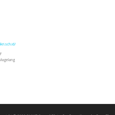
ri.sch.id/
IF
 Magelang