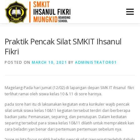
Menu
HOME
PPDB
PROFIL
ARTIKEL
Praktik Pencak Silat SMKIT Ihsanul
Fikri
PRESTASI
AKADEMI
BKK
KONTAK
POSTED ON
MARCH 10, 2021
BY
ADMINISTRATOR01
Magelang-Pada hari jumat (12/02) di lapangan depan SMK IT ihsanul fikri
terlihat ramai oleh siswa kelas 10 & 11 di sore harinya.
pada sore hari itu di laksanakan kegiatan extra kurikuler wajib pencak
silat untuk siswa kelas 10&11 kegiatan tersebut terdiri dari berberapa
badian yaitu: Pemanasan, separing, dan penutupan. Dalam kediatan
separing tersebut para siswa kelas 10&11 dilatih untuk mempraktek kan
cara beladiri yan benar dari pertemuan pertemuan sebelum nya.
“sore ini kita focus praktik beladiri pencak silat (separing) terlebih dahulu