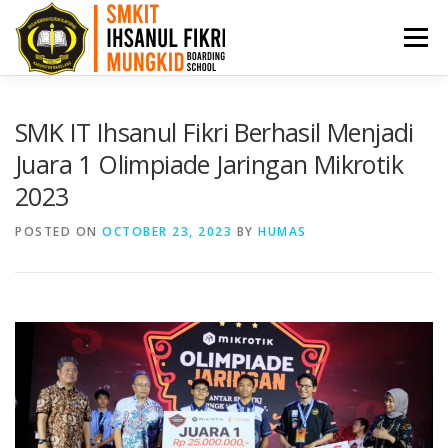
Menu
HOME
PPDB
PROFIL
ARTIKEL
SMK IT Ihsanul Fikri Berhasil Menjadi
Juara 1 Olimpiade Jaringan Mikrotik
2023
PRESTASI
AKADEMI
BKK
KONTAK
POSTED ON
OCTOBER 23, 2023
BY
HUMAS