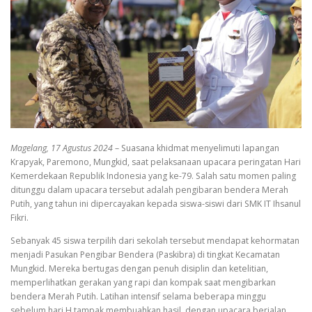
Magelang, 17 Agustus 2024
– Suasana khidmat menyelimuti lapangan
Krapyak, Paremono, Mungkid, saat pelaksanaan upacara peringatan Hari
Kemerdekaan Republik Indonesia yang ke-79. Salah satu momen paling
ditunggu dalam upacara tersebut adalah pengibaran bendera Merah
Putih, yang tahun ini dipercayakan kepada siswa-siswi dari SMK IT Ihsanul
Fikri.
Sebanyak 45 siswa terpilih dari sekolah tersebut mendapat kehormatan
menjadi Pasukan Pengibar Bendera (Paskibra) di tingkat Kecamatan
Mungkid. Mereka bertugas dengan penuh disiplin dan ketelitian,
memperlihatkan gerakan yang rapi dan kompak saat mengibarkan
bendera Merah Putih. Latihan intensif selama beberapa minggu
sebelum hari H tampak membuahkan hasil, dengan upacara berjalan