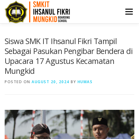
Menu
HOME
PPDB
PROFIL
ARTIKEL
Siswa SMK IT Ihsanul Fikri Tampil
Sebagai Pasukan Pengibar Bendera di
Upacara 17 Agustus Kecamatan
PRESTASI
AKADEMI
BKK
KONTAK
Mungkid
POSTED ON
AUGUST 20, 2024
BY
HUMAS