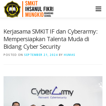
Menu
HOME
PPDB
PROFIL
ARTIKEL
Kerjasama SMKIT IF dan Cyberarmy:
Mempersiapkan Talenta Muda di
Bidang Cyber Security
PRESTASI
AKADEMI
BKK
KONTAK
POSTED ON
SEPTEMBER 21, 2024
BY
HUMAS