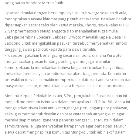
pengibaran bendera Merah Putih.
Upacara dimulai dengan berkumpulnya seluruh warga sekolah di aula,
menciptakan suasana khidmat yang penuh antusiasme. Pasukan Paskibra
dipersiapkan secara teliti oleh ketua mereka, Thoriq, siswa kelas XI TJKT
2, yang memastikan setiap anggota siap menjalankan tugas mulia.
Sebagai pembina upacara, Sekdes Purwoto mewakili Kepala Desa Tri
Sabdono untuk mengukuhkan pasukan tersebut, menyematkan simbol
tanggung jawab patriotik kepada para siswa terpilih.
Proses pengukuhan berlangsung secara simbolis, di mana Purwoto
menyampaikan pesan tentang pentingnya menjaga nilai-nilai
kemerdekaan. Ia menekankan bahwa kegiatan ini bukan hanya ritual,
melainkan bentuk nyata pendidikan karakter bagi pemuda. Kehadiran
perwakilan desa ini semakin memperkuat kolaborasi antara sekolah dan
masyarakat sekitar, memastikan acara berjalan lancar dan bermakna.
Menurut Kepala Sekolah Mustain, S.Pd., pengukuhan Paskibra tahun ini
menjadi momentum istimewa dalam merayakan HUT RI ke-80. “Acara ini
mengajarkan siswa kami untuk menghargai perjuangan para pahlawan,
sekaligus membentuk disiplin dan rasa cinta tanah air yang kuat, agar
mereka siap menjadi generasi penerus bangsa,” ujar Mustain dalam
sambutannya. Ia juga menyatakan harapannya agar partisipasi seluruh
siswa dapat menginspirasi komunitas Mungkid untuk lebih aktif dalam