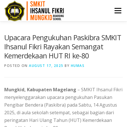
Menu
HOME
PPDB
PROFIL
ARTIKEL
Upacara Pengukuhan Paskibra SMKIT
Ihsanul Fikri Rayakan Semangat
Kemerdekaan HUT RI ke-80
PRESTASI
AKADEMI
BKK
KONTAK
POSTED ON
AUGUST 17, 2025
BY
HUMAS
Mungkid, Kabupaten Magelang
– SMKIT Ihsanul Fikri
menyelenggarakan upacara pengukuhan Pasukan
Pengibar Bendera (Paskibra) pada Sabtu, 14 Agustus
2025, di aula sekolah setempat, sebagai bagian dari
peringatan Hari Ulang Tahun (HUT) Kemerdekaan