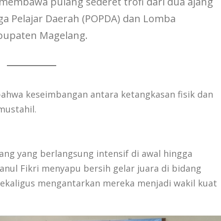
l membawa pulang sederet trofi dari dua ajang
aga Pelajar Daerah (POPDA) dan Lomba
abupaten Magelang.
 bahwa keseimbangan antara ketangkasan fisik dan
mustahil.
ng yang berlangsung intensif di awal hingga
nul Fikri menyapu bersih gelar juara di bidang
i sekaligus mengantarkan mereka menjadi wakil kuat