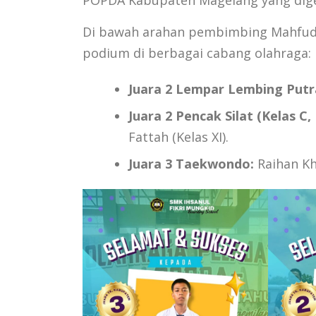
POPDA Kabupaten Magelang yang digel
Di bawah arahan pembimbing Mahfud Ha
podium di berbagai cabang olahraga:
Juara 2 Lempar Lembing Putr
Juara 2 Pencak Silat (Kelas C, 
Fattah (Kelas XI).
Juara 3 Taekwondo:
Raihan Khi