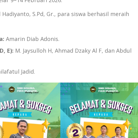
ar 9–14 Februari 2026.
diyanto, S.Pd, Gr., para siswa berhasil meraih
a:
Amarin Diab Adonis.
D, E):
M. Jaysulloh H, Ahmad Dzaky Al F, dan Abdul
lafatul Jadid.