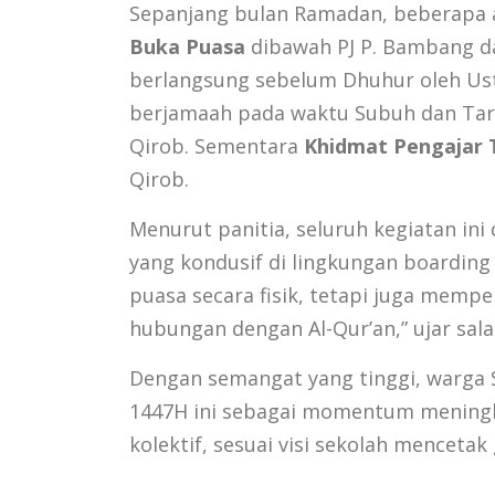
Sepanjang bulan Ramadan, beberapa ag
Buka Puasa
dibawah PJ P. Bambang da
berlangsung sebelum Dhuhur oleh Ust
berjamaah pada waktu Subuh dan Tara
Qirob. Sementara
Khidmat Pengajar 
Qirob.
Menurut panitia, seluruh kegiatan i
yang kondusif di lingkungan boarding 
puasa secara fisik, tetapi juga mem
hubungan dengan Al-Qur’an,” ujar sa
Dengan semangat yang tinggi, warga 
1447H ini sebagai momentum meningkat
kolektif, sesuai visi sekolah mencetak