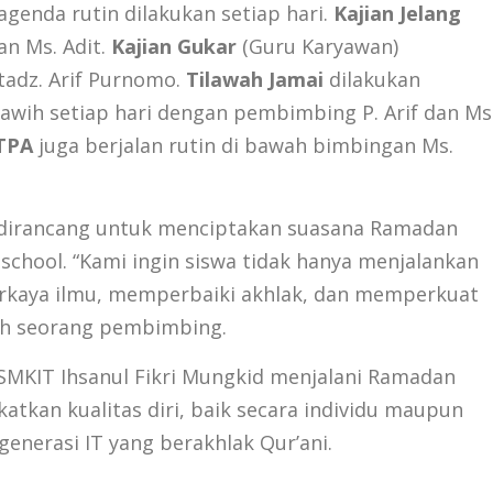
enda rutin dilakukan setiap hari.
Kajian Jelang
n Ms. Adit.
Kajian Gukar
(Guru Karyawan)
adz. Arif Purnomo.
Tilawah Jamai
dilakukan
wih setiap hari dengan pembimbing P. Arif dan Ms
TPA
juga berjalan rutin di bawah bimbingan Ms.
ni dirancang untuk menciptakan suasana Ramadan
school. “Kami ingin siswa tidak hanya menjalankan
perkaya ilmu, memperbaiki akhlak, dan memperkuat
lah seorang pembimbing.
SMKIT Ihsanul Fikri Mungkid menjalani Ramadan
kan kualitas diri, baik secara individu maupun
 generasi IT yang berakhlak Qur’ani.