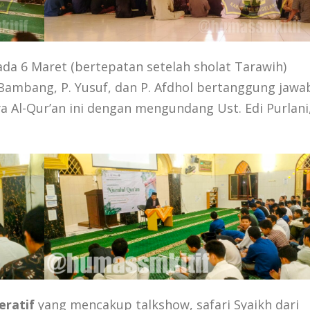
da 6 Maret (bertepatan setelah sholat Tarawih)
. Bambang, P. Yusuf, dan P. Afdhol bertanggung jawa
 Al-Qur’an ini dengan mengundang Ust. Edi Purlani
eratif
yang mencakup talkshow, safari Syaikh dari