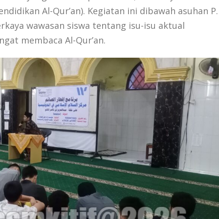
didikan Al-Qur’an). Kegiatan ini dibawah asuhan P.
rkaya wawasan siswa tentang isu-isu aktual
ngat membaca Al-Qur’an.