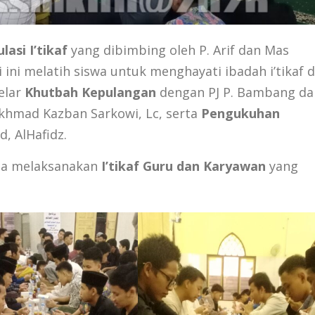
lasi I’tikaf
yang dibimbing oleh P. Arif dan Mas
 ini melatih siswa untuk menghayati ibadah i’tikaf d
gelar
Khutbah Kepulangan
dengan PJ P. Bambang da
khmad Kazban Sarkowi, Lc, serta
Pengukuhan
d, AlHafidz.
uga melaksanakan
I’tikaf Guru dan Karyawan
yang