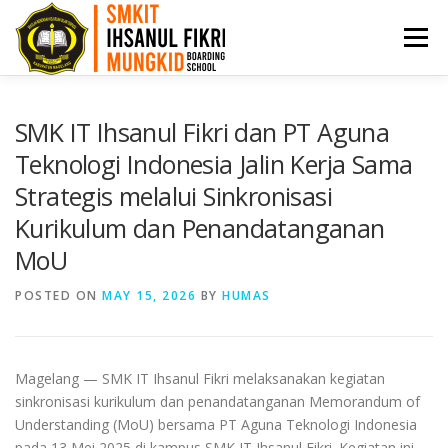
Menu
HOME
PPDB
PROFIL
ARTIKEL
SMK IT Ihsanul Fikri dan PT Aguna
Teknologi Indonesia Jalin Kerja Sama
Strategis melalui Sinkronisasi
PRESTASI
AKADEMI
BKK
KONTAK
Kurikulum dan Penandatanganan
MoU
POSTED ON
MAY 15, 2026
BY
HUMAS
Magelang — SMK IT Ihsanul Fikri melaksanakan kegiatan
sinkronisasi kurikulum dan penandatanganan Memorandum of
Understanding (MoU) bersama PT Aguna Teknologi Indonesia
pada 13 Mei 2025 di kampus SMK IT Ihsanul Fikri. Kegiatan ini